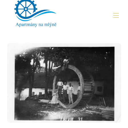
Pohodlné ubytování v srdci Vysočiny
Home
Apartments
▾
Articles
Contact us